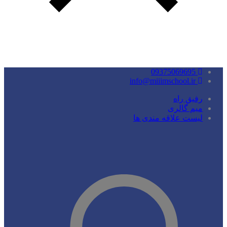
09375069695
info@miiimschool.ir
رفیق راه
میم گالری
لیست علاقه مندی ها