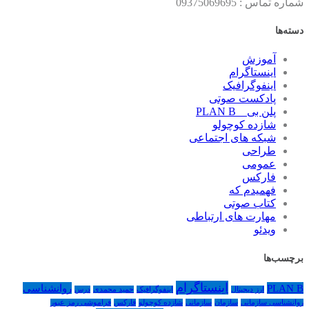
شماره تماس : 09375069695
دسته‌ها
آموزش
اینستاگرام
اینفوگرافیک
پادکست صوتی
پلن بی _ PLAN B
شازده کوچولو
شبکه های اجتماعی
طراحی
عمومی
فارکس
فهمیدم که
کتاب صوتی
مهارت های ارتباطی
ویدئو
برچسب‌ها
اینستاگرام
PLAN B
روانشناسی
ارز دیجیتال
اینفوگرافیک
حمید محمدی
درس
روانشناسی سازمانی
سازمان
سازمانی
شازده کوچولو
فارکس
فراموشی رمز عبور