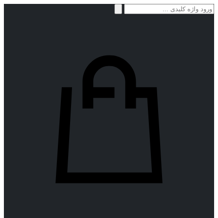
جستجو
برای: