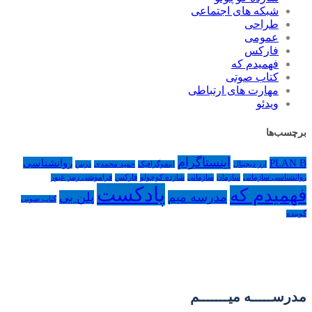
شبکه های اجتماعی
طراحی
عمومی
فارکس
فهمیدم که
کتاب صوتی
مهارت های ارتباطی
ویدئو
برچسب‌ها
اینستاگرام
PLAN B
روانشناسی
ارز دیجیتال
اینفوگرافیک
حمید محمدی
درس
روانشناسی سازمانی
سازمان
سازمانی
شازده کوچولو
فارکس
فراموشی رمز عبور
پادکست
فهمیدم که
مدرسه میم
پلن بی
کتاب صوتی
گوینده
مدرســـــه میـــــــم