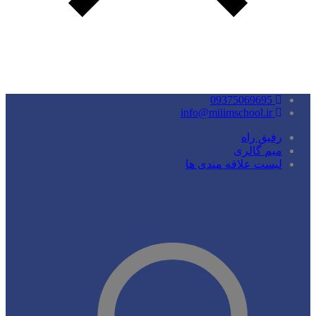
09375069695
info@miiimschool.ir
رفیق راه
میم گالری
لیست علاقه مندی ها