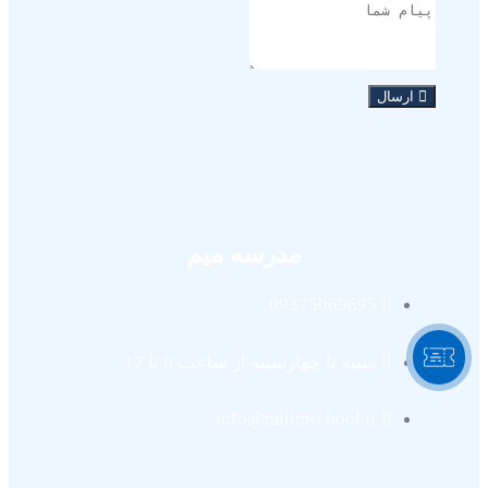
ارسال
مدرسه میم
09375069695
شنبه تا چهارشنبه از ساعت 8 تا 17
info@miiimschool.ir