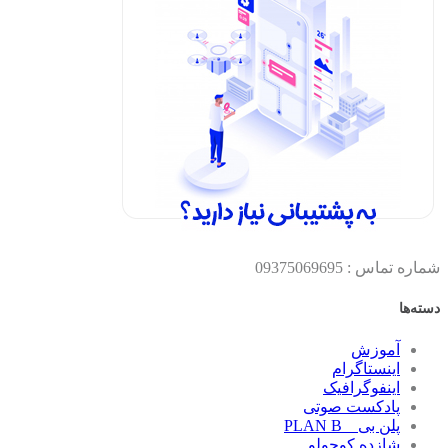
شماره تماس : 09375069695
دسته‌ها
آموزش
اینستاگرام
اینفوگرافیک
پادکست صوتی
پلن بی _ PLAN B
شازده کوچولو