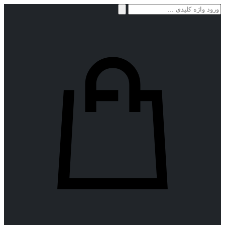
جستجو
برای: