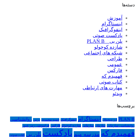
دسته‌ها
آموزش
اینستاگرام
اینفوگرافیک
پادکست صوتی
پلن بی _ PLAN B
شازده کوچولو
شبکه های اجتماعی
طراحی
عمومی
فارکس
فهمیدم که
کتاب صوتی
مهارت های ارتباطی
ویدئو
برچسب‌ها
اینستاگرام
PLAN B
روانشناسی
ارز دیجیتال
اینفوگرافیک
حمید محمدی
درس
روانشناسی سازمانی
سازمان
سازمانی
شازده کوچولو
فارکس
فراموشی رمز عبور
پادکست
فهمیدم که
مدرسه میم
پلن بی
کتاب صوتی