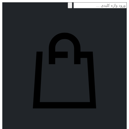
جستجو
برای: