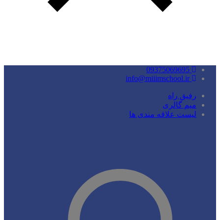
09375069695
info@miiimschool.ir
رفیق راه
میم گالری
لیست علاقه مندی ها