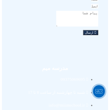
ارسال
مدرسه میم
09375069695
شنبه تا چهارشنبه از ساعت 8 تا 17
info@miiimschool.ir